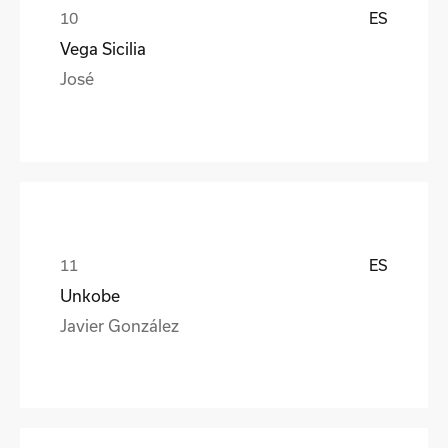
ES
Vega Sicilia
José
ES
Unkobe
Javier González