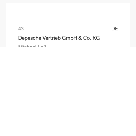
DE
Depesche Vertrieb GmbH & Co. KG
Michael Loß
DE
HEWI Heinrich Wilke GmbH
Sebastian Schmidt