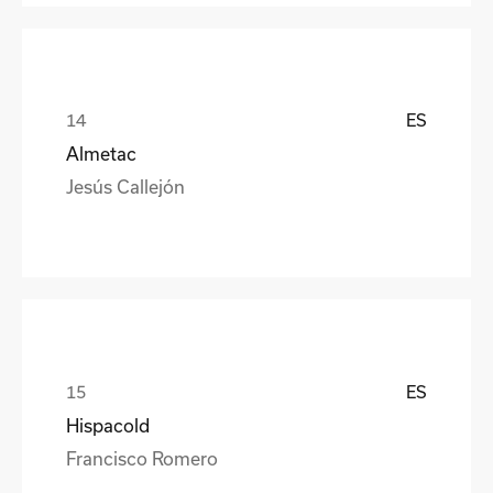
ES
Almetac
Jesús Callejón
ES
Hispacold
Francisco Romero