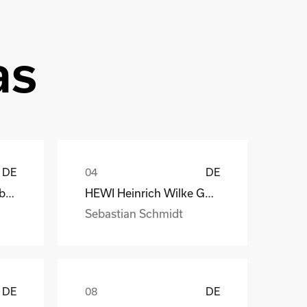
as
DE
DE
Depesche Vertrieb GmbH & Co. KG
HEWI Heinrich Wilke GmbH
Sebastian Schmidt
DE
DE