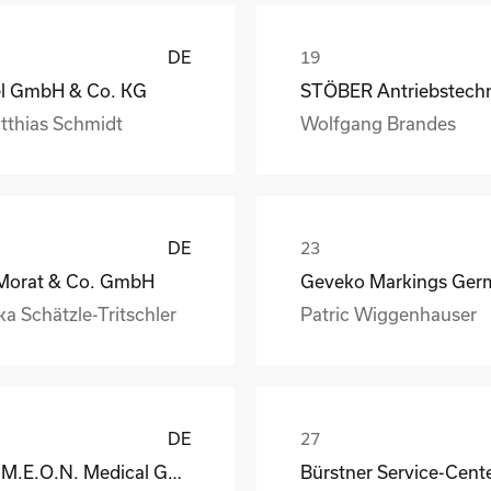
DE
el GmbH & Co. KG
tthias Schmidt
Wolfgang Brandes
DE
 Morat & Co. GmbH
ka Schätzle-Tritschler
Patric Wiggenhauser
DE
S.I.M.E.O.N. Medical GmbH & Co.KG
Bürstner Service-Cent