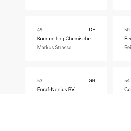
DE
Kömmerling Chemische Fabrik GmbH
Be
Markus Strassel
Re
GB
Enraf-Nonius BV
Co
John Katzenbauer
Ast