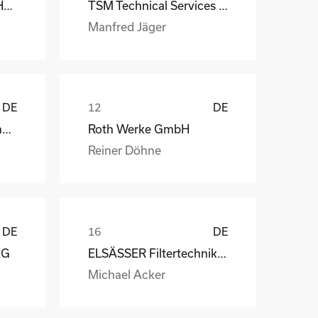
MS-Schramberg GmbH&Co. KG
TSM Technical Services & Marine Logistics GmbH
Manfred Jäger
DE
DE
Weber Automotive GmbH
Roth Werke GmbH
Reiner Döhne
DE
DE
KG
ELSÄSSER Filtertechnik GmbH
Michael Acker