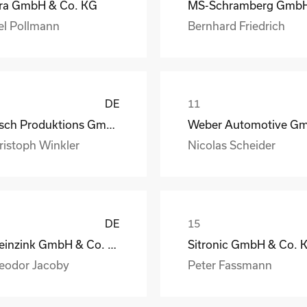
ra GmbH & Co. KG
el Pollmann
Bernhard Friedrich
DE
Busch Produktions GmbH Vakuumpumpen und Systeme
ristoph Winkler
Nicolas Scheider
DE
Rheinzink GmbH & Co. KG
Sitronic GmbH & Co. 
eodor Jacoby
Peter Fassmann