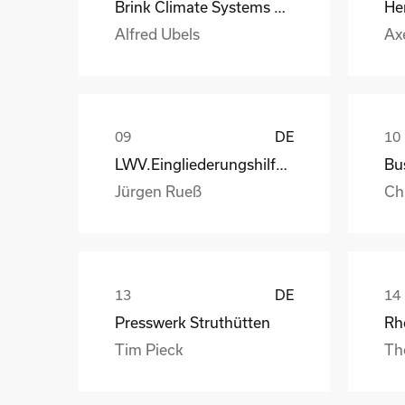
Brink Climate Systems B.V.
He
Alfred Ubels
Ax
DE
LWV.Eingliederungshilfe.GmbH
Jürgen Rueß
Ch
DE
Presswerk Struthütten
Tim Pieck
Th