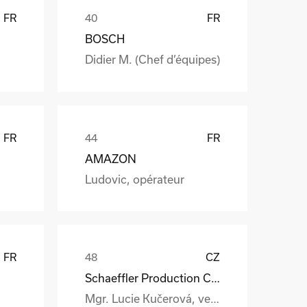
FR
FR
BOSCH
Didier M. (Chef d’équipes)
FR
FR
AMAZON
Ludovic, opérateur
FR
CZ
Schaeffler Production CZ s.r.o.
Mgr. Lucie Kučerová, vedoucí interní logistiky a expedice