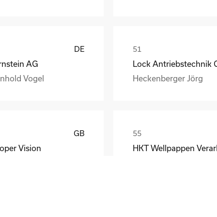
DE
rnstein AG
inhold Vogel
Heckenberger Jörg
GB
oper Vision
rid Dordal