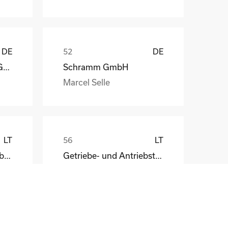
DE
DE
Lock Antriebstechnik GmbH
Schramm GmbH
Marcel Selle
LT
LT
HKT Wellpappen Verarbeitung GmbH
Getriebe- und Antriebstechnik Wernigerode