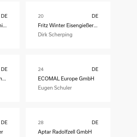
DE
DE
STÖBER Antriebstechnik GmbH + Co. KG
Fritz Winter Eisengießerei GmbH & Co. KG
Dirk Scherping
DE
DE
Geveko Markings Germany GmbH
ECOMAL Europe GmbH
Eugen Schuler
DE
DE
er
Aptar Radolfzell GmbH