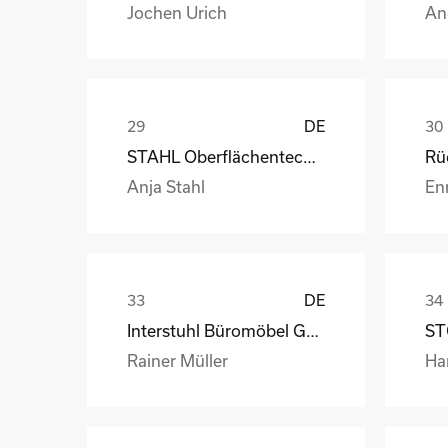
Jochen Urich
An
DE
STAHL Oberflächentechnik GmbH
Anja Stahl
En
DE
Interstuhl Büromöbel GmbH & Co. KG
ST
Rainer Müller
Ha