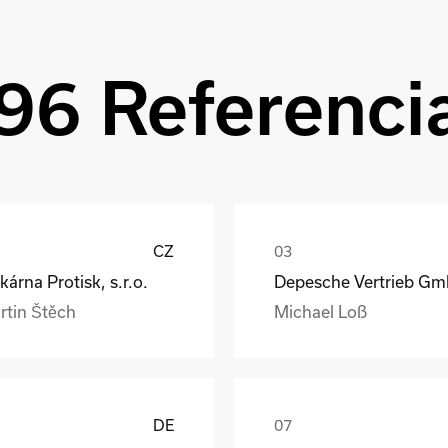
96 Referenci
CZ
kárna Protisk, s.r.o.
rtin Štěch
Michael Loß
DE