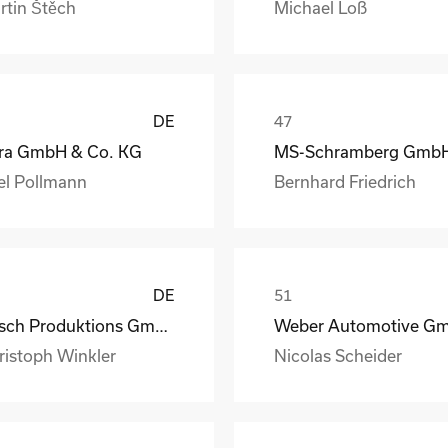
rtin Štěch
Michael Loß
DE
ra GmbH & Co. KG
el Pollmann
Bernhard Friedrich
DE
Busch Produktions GmbH Vakuumpumpen und Systeme
ristoph Winkler
Nicolas Scheider