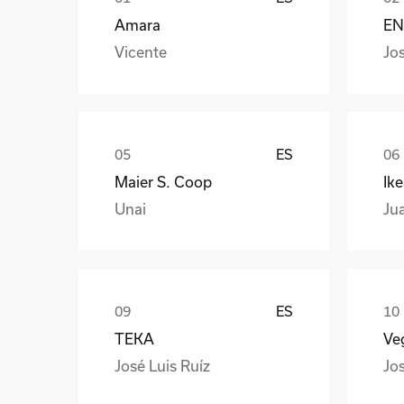
Amara
EN
Vicente
Jo
ES
Maier S. Coop
Ik
Unai
Ju
ES
TEKA
Veg
José Luis Ruíz
Jo