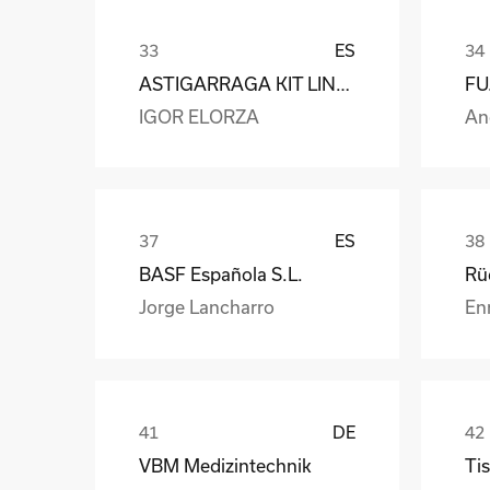
ES
ASTIGARRAGA KIT LINE S.L.
IGOR ELORZA
An
ES
BASF Española S.L.
Jorge Lancharro
En
DE
VBM Medizintechnik
Tis