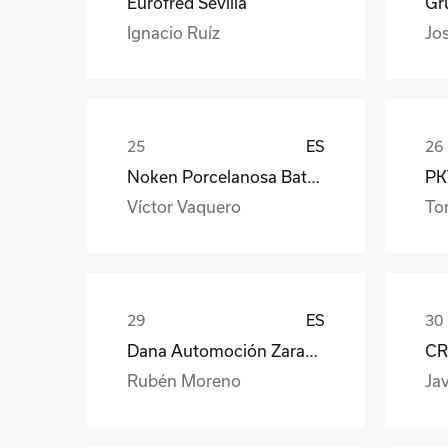
Eurofred Sevilla
Gr
Ignacio Ruíz
Jo
ES
Noken Porcelanosa Bathrooms
PKW
Víctor Vaquero
To
ES
Dana Automoción Zaragoza
CR
Rubén Moreno
Jav