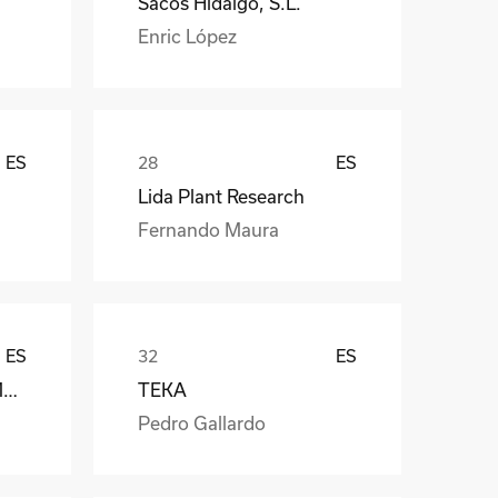
Sacos Hidalgo, S.L.
Enric López
ES
ES
Lida Plant Research
Fernando Maura
ES
ES
Càmara Arrocera del Montsià
TEKA
Pedro Gallardo