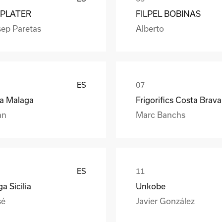
PLATER
FILPEL BOBINAS
sep Paretas
Alberto
ES
ea Malaga
Frigorifics Costa Brava
an
Marc Banchs
ES
a Sicilia
Unkobe
sé
Javier González