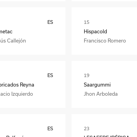
ES
metac
Hispacold
ús Callejón
Francisco Romero
ES
bricados Reyna
Saargummi
acio Izquierdo
Jhon Arboleda
ES