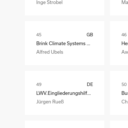
Inge Strobel
Ma
GB
Brink Climate Systems B.V.
He
Alfred Ubels
Ax
DE
LWV.Eingliederungshilfe.GmbH
Jürgen Rueß
Ch