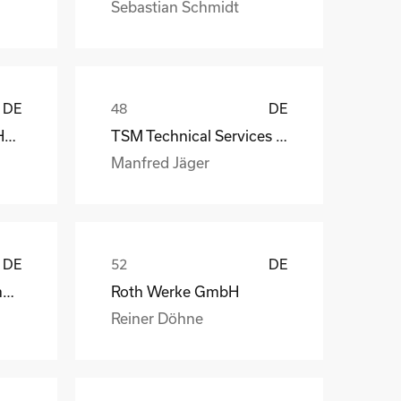
Sebastian Schmidt
DE
DE
MS-Schramberg GmbH&Co. KG
TSM Technical Services & Marine Logistics GmbH
Manfred Jäger
DE
DE
Weber Automotive GmbH
Roth Werke GmbH
Reiner Döhne