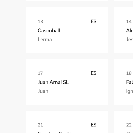
ES
Cascoball
Al
Lerma
Jes
ES
Juan Arnal SL
Fa
Juan
Ign
ES