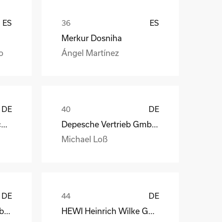
ES
ES
Merkur Dosniha
o
Ángel Martínez
DE
DE
STAHL Oberflächentechnik GmbH
Depesche Vertrieb GmbH & Co. KG
Michael Loß
DE
DE
Depesche Vertrieb GmbH & Co. KG
HEWI Heinrich Wilke GmbH