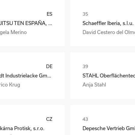
ES
FUJITSU TEN ESPAÑA, S.A.
Schaeffler Iberia, s.l.u.
gela Merino
David Cestero del Olm
DE
Rüdt Industrielacke GmbH & Co.KG
rico Krug
Anja Stahl
CZ
kárna Protisk, s.r.o.