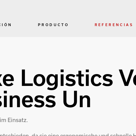
CIÓN
PRODUCTO
REFERENCIAS
ke Logistics 
iness Un
im Einsatz.
entschieden, da sie eine ergonomische und schnelle 