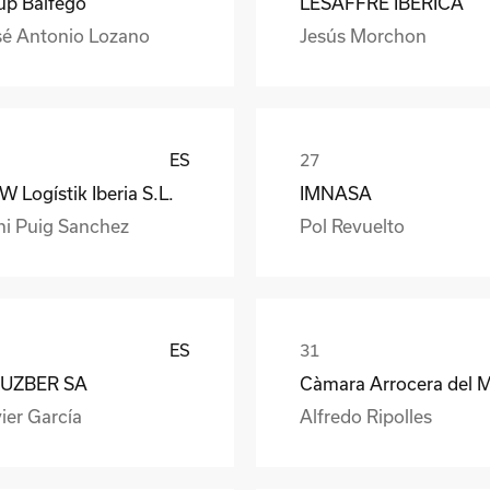
up Balfegó
LESAFFRE IBÉRICA
sé Antonio Lozano
Jesús Morchon
ES
 Logístik Iberia S.L.
IMNASA
ni Puig Sanchez
Pol Revuelto
ES
UZBER SA
ier García
Alfredo Ripolles