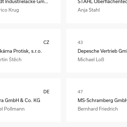
Rüdt Industrielacke GmbH & Co.KG
rico Krug
Anja Stahl
CZ
kárna Protisk, s.r.o.
rtin Štěch
Michael Loß
DE
ra GmbH & Co. KG
el Pollmann
Bernhard Friedrich