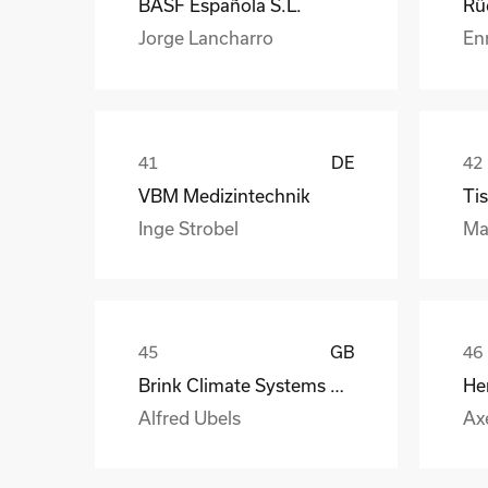
BASF Española S.L.
Jorge Lancharro
En
DE
VBM Medizintechnik
Tis
Inge Strobel
Ma
GB
Brink Climate Systems B.V.
He
Alfred Ubels
Ax