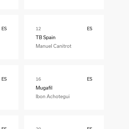
ES
ES
TB Spain
Manuel Canitrot
ES
ES
Mugafil
Ibon Achotegui
ES
ES