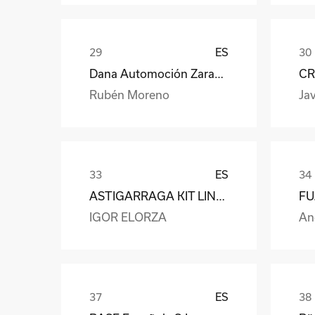
ES
Dana Automoción Zaragoza
CR
Rubén Moreno
Jav
ES
ASTIGARRAGA KIT LINE S.L.
IGOR ELORZA
An
ES