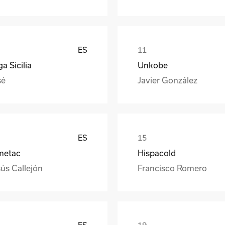
ES
a Sicilia
Unkobe
sé
Javier González
ES
metac
Hispacold
ús Callejón
Francisco Romero
ES