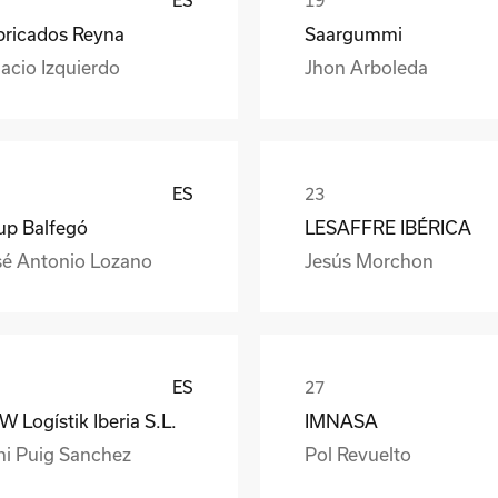
bricados Reyna
Saargummi
acio Izquierdo
Jhon Arboleda
ES
up Balfegó
LESAFFRE IBÉRICA
sé Antonio Lozano
Jesús Morchon
ES
 Logístik Iberia S.L.
IMNASA
ni Puig Sanchez
Pol Revuelto