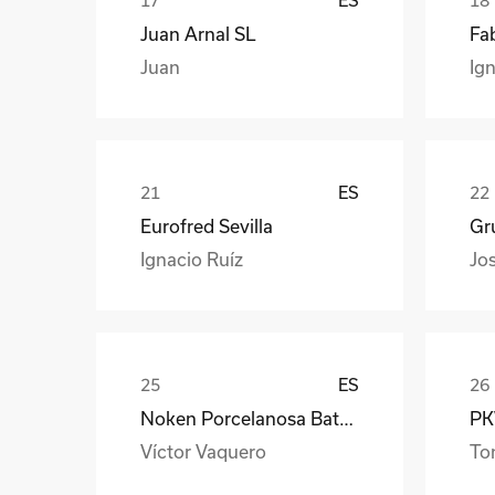
Juan Arnal SL
Fa
Juan
Ign
ES
Eurofred Sevilla
Gr
Ignacio Ruíz
Jo
ES
Noken Porcelanosa Bathrooms
PKW
Víctor Vaquero
To