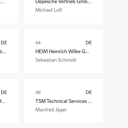
STAHL Oberflächentechnik GmbH
Depesche Vertrieb GmbH & Co. KG
Michael Loß
DE
DE
Depesche Vertrieb GmbH & Co. KG
HEWI Heinrich Wilke GmbH
Sebastian Schmidt
DE
DE
MS-Schramberg GmbH&Co. KG
TSM Technical Services & Marine Logistics GmbH
Manfred Jäger