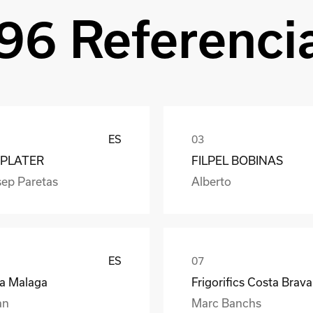
96 Referenci
ES
PLATER
FILPEL BOBINAS
sep Paretas
Alberto
ES
ea Malaga
Frigorifics Costa Brava
an
Marc Banchs