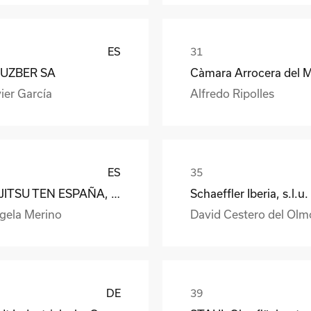
ES
UZBER SA
ier García
Alfredo Ripolles
ES
FUJITSU TEN ESPAÑA, S.A.
Schaeffler Iberia, s.l.u.
gela Merino
David Cestero del Olm
DE