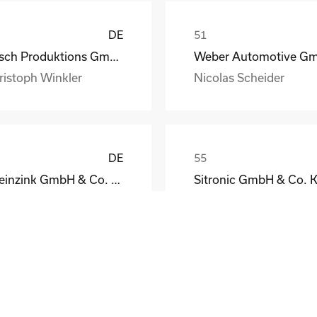
DE
Busch Produktions GmbH Vakuumpumpen und Systeme
ristoph Winkler
Nicolas Scheider
DE
Rheinzink GmbH & Co. KG
Sitronic GmbH & Co. 
eodor Jacoby
Peter Fassmann
DE
el GmbH & Co. KG