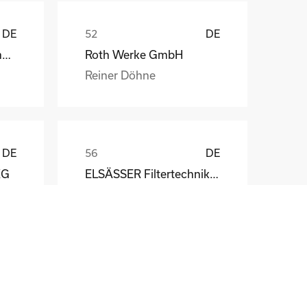
DE
DE
Weber Automotive GmbH
Roth Werke GmbH
Reiner Döhne
DE
DE
KG
ELSÄSSER Filtertechnik GmbH
Michael Acker
DE
DE
STÖBER Antriebstechnik GmbH + Co. KG
Fritz Winter Eisengießerei GmbH & Co. KG