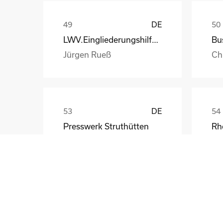
DE
LWV.Eingliederungshilfe.GmbH
Jürgen Rueß
Ch
DE
Presswerk Struthütten
Tim Pieck
Th
GB
Central Bank of Ireland
Ri