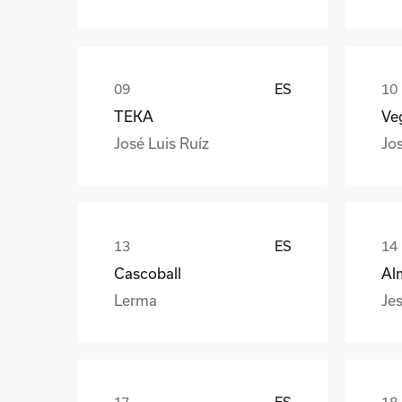
ES
TEKA
Veg
José Luis Ruíz
Jo
ES
Cascoball
Al
Lerma
Jes
ES