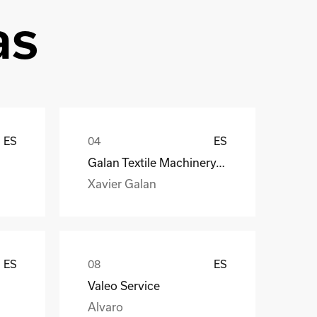
as
ES
ES
Galan Textile Machinery, S.L.
Xavier Galan
ES
ES
Valeo Service
Alvaro