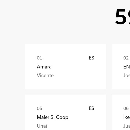
5
ES
Amara
EN
Vicente
Jo
ES
Maier S. Coop
Ik
Unai
Ju