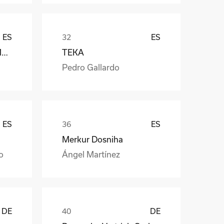
ES
ES
Càmara Arrocera del Montsià
TEKA
Pedro Gallardo
ES
ES
Merkur Dosniha
o
Ángel Martínez
DE
DE