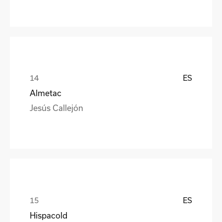
ES
Almetac
Jesús Callejón
ES
Hispacold