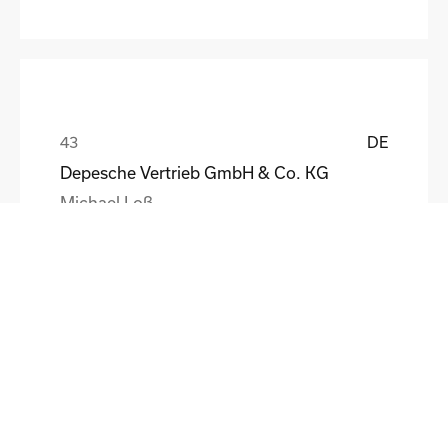
DE
Depesche Vertrieb GmbH & Co. KG
Michael Loß
DE
HEWI Heinrich Wilke GmbH