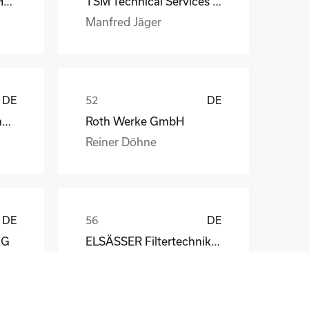
MS-Schramberg GmbH&Co. KG
TSM Technical Services & Marine Logistics GmbH
Manfred Jäger
DE
DE
Weber Automotive GmbH
Roth Werke GmbH
Reiner Döhne
DE
DE
KG
ELSÄSSER Filtertechnik GmbH
Michael Acker