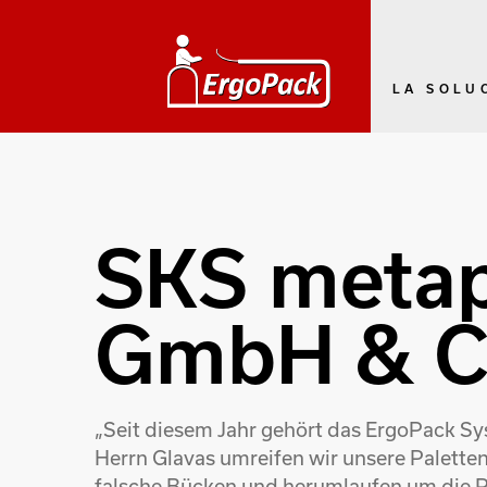
LA SOLU
SKS metap
GmbH & C
„Seit diesem Jahr gehört das ErgoPack S
Herrn Glavas umreifen wir unsere Palette
falsche Bücken und herumlaufen um die Pa