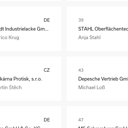
DE
Rüdt Industrielacke GmbH & Co.KG
rico Krug
Anja Stahl
CZ
kárna Protisk, s.r.o.
rtin Štěch
Michael Loß
DE