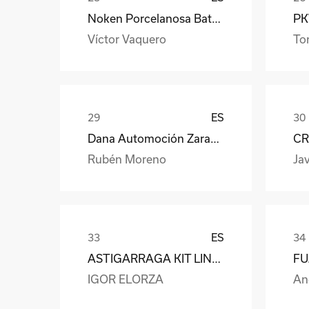
Noken Porcelanosa Bathrooms
PKW
Víctor Vaquero
To
ES
Dana Automoción Zaragoza
CR
Rubén Moreno
Jav
ES
ASTIGARRAGA KIT LINE S.L.
IGOR ELORZA
An