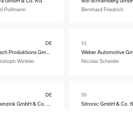
ra GmbH & Co. KG
el Pollmann
Bernhard Friedrich
DE
Busch Produktions GmbH Vakuumpumpen und Systeme
ristoph Winkler
Nicolas Scheider
DE
Rheinzink GmbH & Co. KG
Sitronic GmbH & Co. 
eodor Jacoby
Peter Fassmann