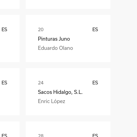
ES
ES
Pinturas Juno
Eduardo Olano
ES
ES
Sacos Hidalgo, S.L.
Enric López
ES
ES