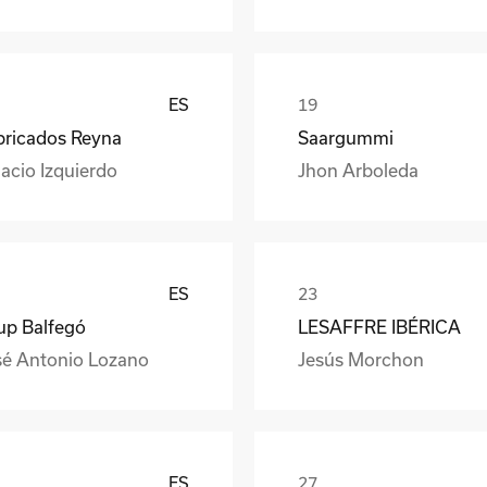
ES
bricados Reyna
Saargummi
acio Izquierdo
Jhon Arboleda
ES
up Balfegó
LESAFFRE IBÉRICA
sé Antonio Lozano
Jesús Morchon
ES