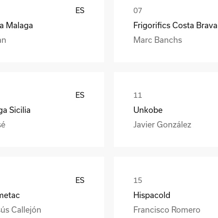
ES
ea Malaga
Frigorifics Costa Brava
an
Marc Banchs
ES
a Sicilia
Unkobe
sé
Javier González
ES
metac
Hispacold
ús Callejón
Francisco Romero