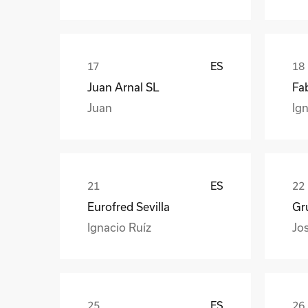
ES
Juan Arnal SL
Fa
Juan
Ign
ES
Eurofred Sevilla
Gr
Ignacio Ruíz
Jo
ES