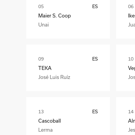
ES
Maier S. Coop
Ik
Unai
Ju
ES
TEKA
Veg
José Luis Ruíz
Jo
ES
Cascoball
Al
Lerma
Jes