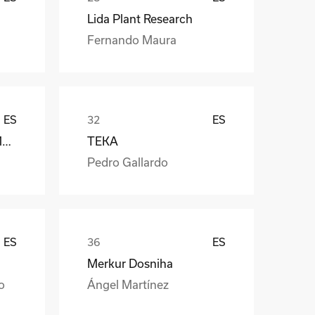
Lida Plant Research
Fernando Maura
ES
ES
Càmara Arrocera del Montsià
TEKA
Pedro Gallardo
ES
ES
Merkur Dosniha
o
Ángel Martínez