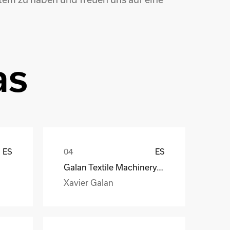
as
ES
ES
Galan Textile Machinery, S.L.
Xavier Galan