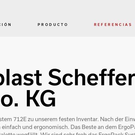
CIÓN
PRODUCTO
REFERENCIAS
last Scheffer
o. KG
ystem 712E zu unserem festen Inventar. Nach der E
n einfach und ergonomisch. Das Beste an dem ErgoPa
lette wegfällt. Wir sind sehr froh das ErgoPack Sys