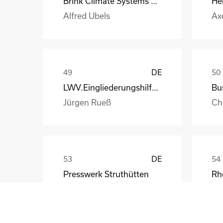
Brink Climate Systems B.V.
He
Alfred Ubels
Ax
DE
LWV.Eingliederungshilfe.GmbH
Jürgen Rueß
Ch
DE
Presswerk Struthütten
Tim Pieck
Th