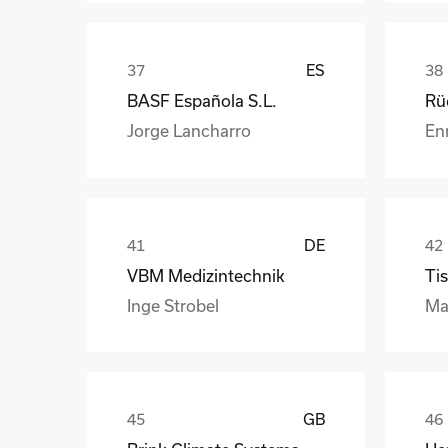
ES
BASF Española S.L.
Jorge Lancharro
En
DE
VBM Medizintechnik
Tis
Inge Strobel
Ma
GB