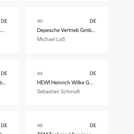
DE
DE
STAHL Oberflächentechnik GmbH
Depesche Vertrieb GmbH & Co. KG
Michael Loß
DE
DE
Depesche Vertrieb GmbH & Co. KG
HEWI Heinrich Wilke GmbH
Sebastian Schmidt
DE
DE