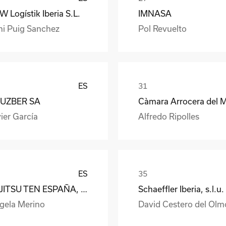
 Logístik Iberia S.L.
IMNASA
ni Puig Sanchez
Pol Revuelto
ES
UZBER SA
ier García
Alfredo Ripolles
ES
FUJITSU TEN ESPAÑA, S.A.
Schaeffler Iberia, s.l.u.
gela Merino
David Cestero del Olm