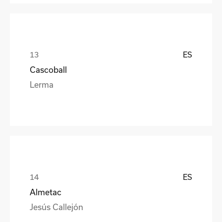
ES
Cascoball
Lerma
ES
Almetac
Jesús Callejón