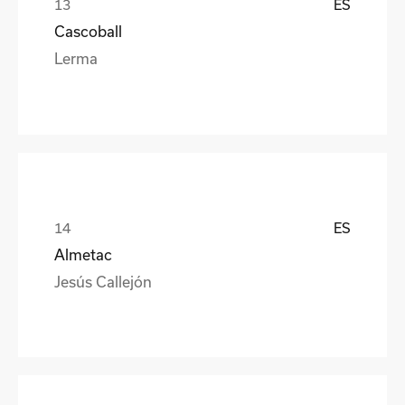
ES
Cascoball
Lerma
ES
Almetac
Jesús Callejón