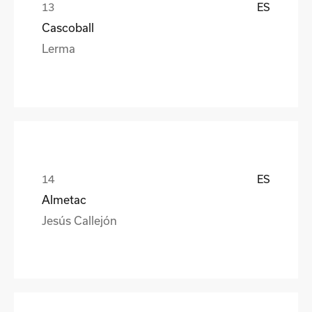
ES
Cascoball
Lerma
ES
Almetac
Jesús Callejón