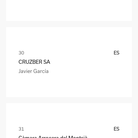
ES
CRUZBER SA
Javier García
ES
Càmara Arrocera del Montsià