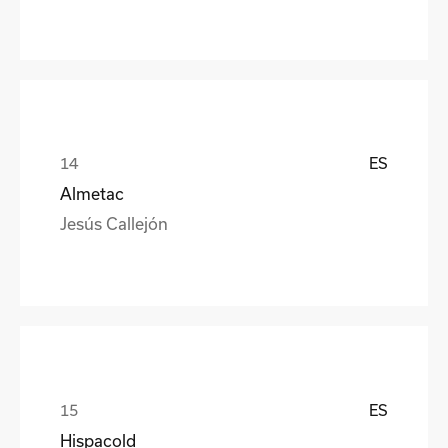
ES
Almetac
Jesús Callejón
ES
Hispacold