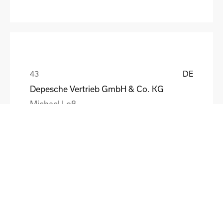
DE
Depesche Vertrieb GmbH & Co. KG
Michael Loß
DE
HEWI Heinrich Wilke GmbH