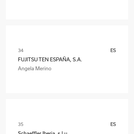
ES
FUJITSU TEN ESPAÑA, S.A.
Angela Merino
ES
Schaeffler Iberia, s.l.u.