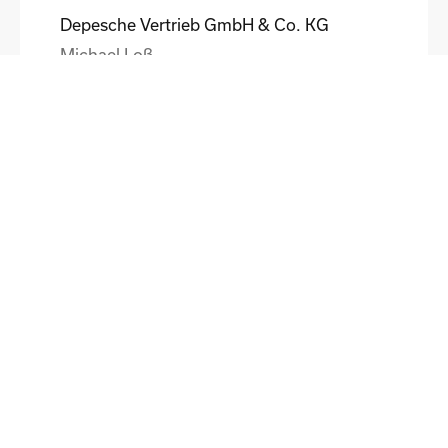
Depesche Vertrieb GmbH & Co. KG
Michael Loß
DE
HEWI Heinrich Wilke GmbH
Sebastian Schmidt