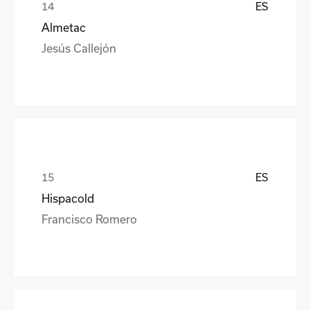
ES
Almetac
Jesús Callejón
ES
Hispacold
Francisco Romero