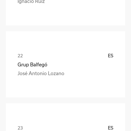
Ignacio Ruíz
ES
Grup Balfegó
José Antonio Lozano
ES