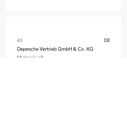
DE
Depesche Vertrieb GmbH & Co. KG
Michael Loß
DE
HEWI Heinrich Wilke GmbH