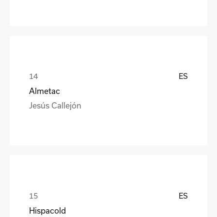
ES
Almetac
Jesús Callejón
ES
Hispacold