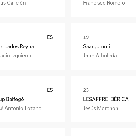
ús Callejón
Francisco Romero
ES
bricados Reyna
Saargummi
acio Izquierdo
Jhon Arboleda
ES
up Balfegó
LESAFFRE IBÉRICA
sé Antonio Lozano
Jesús Morchon