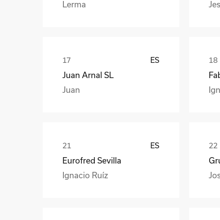
Lerma
Jes
ES
Juan Arnal SL
Fa
Juan
Ign
ES
Eurofred Sevilla
Gr
Ignacio Ruíz
Jo