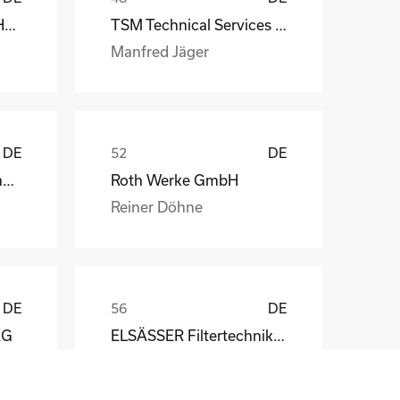
MS-Schramberg GmbH&Co. KG
TSM Technical Services & Marine Logistics GmbH
Manfred Jäger
DE
DE
Weber Automotive GmbH
Roth Werke GmbH
Reiner Döhne
DE
DE
KG
ELSÄSSER Filtertechnik GmbH
Michael Acker