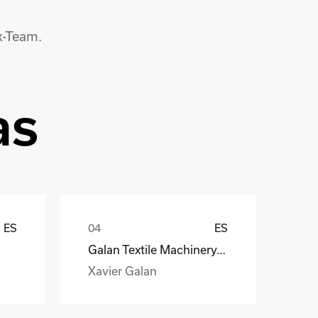
k-Team.
as
ES
ES
Galan Textile Machinery, S.L.
Xavier Galan