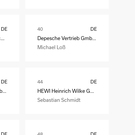
DE
DE
STAHL Oberflächentechnik GmbH
Depesche Vertrieb GmbH & Co. KG
Michael Loß
DE
DE
Depesche Vertrieb GmbH & Co. KG
HEWI Heinrich Wilke GmbH
Sebastian Schmidt
DE
DE