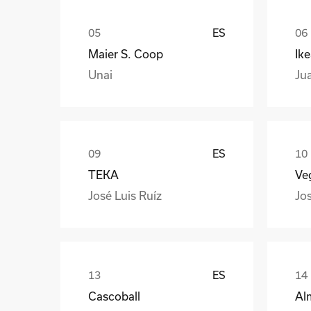
ES
Maier S. Coop
Ik
Unai
Ju
ES
TEKA
Veg
José Luis Ruíz
Jo
ES
Cascoball
Al