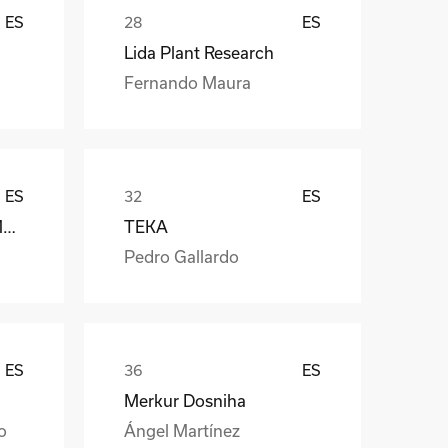
ES
ES
Lida Plant Research
Fernando Maura
ES
ES
Càmara Arrocera del Montsià
TEKA
Pedro Gallardo
ES
ES
Merkur Dosniha
o
Ángel Martínez