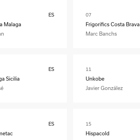
ES
ea Malaga
Frigorifics Costa Brava
an
Marc Banchs
ES
a Sicilia
Unkobe
sé
Javier González
ES
metac
Hispacold