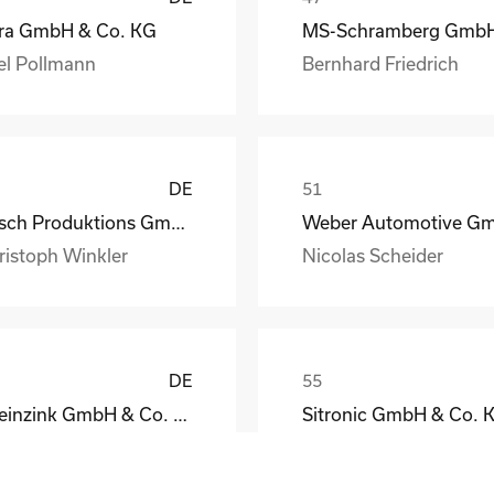
ra GmbH & Co. KG
el Pollmann
Bernhard Friedrich
DE
Busch Produktions GmbH Vakuumpumpen und Systeme
ristoph Winkler
Nicolas Scheider
DE
Rheinzink GmbH & Co. KG
Sitronic GmbH & Co. 
eodor Jacoby
Peter Fassmann