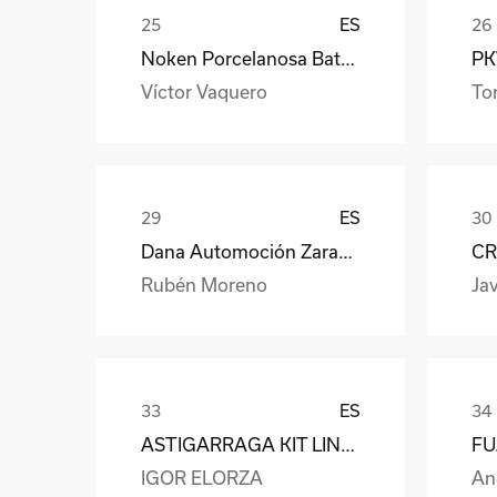
ES
Noken Porcelanosa Bathrooms
PKW
Víctor Vaquero
To
ES
Dana Automoción Zaragoza
CR
Rubén Moreno
Jav
ES
ASTIGARRAGA KIT LINE S.L.
IGOR ELORZA
An