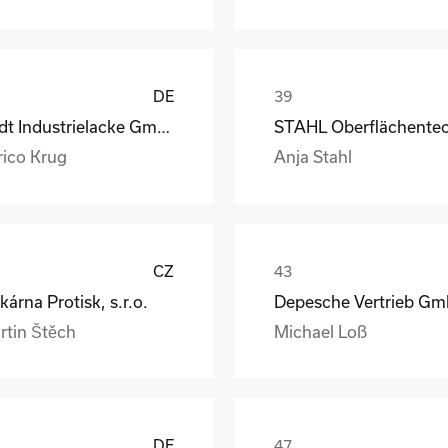
DE
Rüdt Industrielacke GmbH & Co.KG
rico Krug
Anja Stahl
CZ
kárna Protisk, s.r.o.
rtin Štěch
Michael Loß
DE