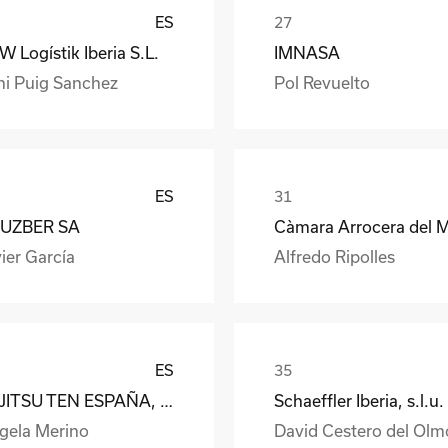
ES
 Logístik Iberia S.L.
IMNASA
ni Puig Sanchez
Pol Revuelto
ES
UZBER SA
ier García
Alfredo Ripolles
ES
FUJITSU TEN ESPAÑA, S.A.
Schaeffler Iberia, s.l.u.
gela Merino
David Cestero del Olm