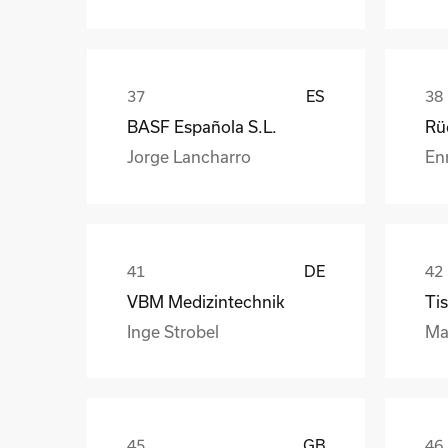
ES
BASF Española S.L.
Jorge Lancharro
En
DE
VBM Medizintechnik
Tis
Inge Strobel
Ma
GB