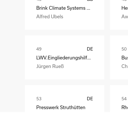
Brink Climate Systems B.V.
He
Alfred Ubels
Ax
DE
LWV.Eingliederungshilfe.GmbH
Jürgen Rueß
Ch
DE
Presswerk Struthütten
Tim Pieck
Th