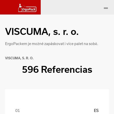
VISCUMA, s. r. o.
ErgoPackem je možné zapáskovat i více palet na sobě.
VISCUMA, S. R. O.
596 Referencias
ES