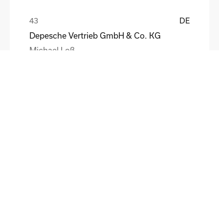
DE
Depesche Vertrieb GmbH & Co. KG
Michael Loß
DE
HEWI Heinrich Wilke GmbH
Sebastian Schmidt