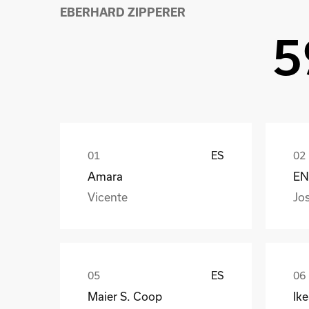
EBERHARD ZIPPERER
5
ES
Amara
EN
Vicente
Jo
ES
Maier S. Coop
Ik