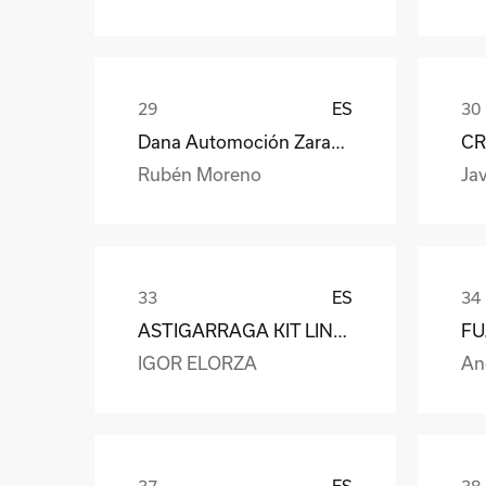
ES
Dana Automoción Zaragoza
CR
Rubén Moreno
Jav
ES
ASTIGARRAGA KIT LINE S.L.
IGOR ELORZA
An
ES