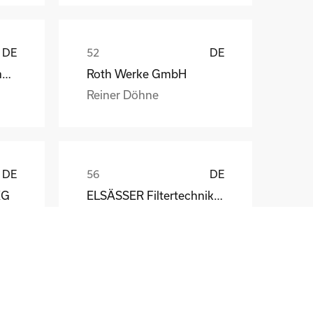
DE
DE
Weber Automotive GmbH
Roth Werke GmbH
Reiner Döhne
DE
DE
KG
ELSÄSSER Filtertechnik GmbH
Michael Acker
DE
DE