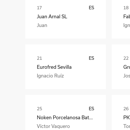
ES
Juan Arnal SL
Fa
Juan
Ign
ES
Eurofred Sevilla
Gr
Ignacio Ruíz
Jo
ES
Noken Porcelanosa Bathrooms
PKW
Víctor Vaquero
To