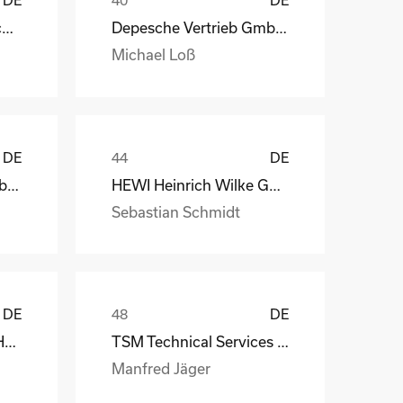
STAHL Oberflächentechnik GmbH
Depesche Vertrieb GmbH & Co. KG
Michael Loß
DE
DE
Depesche Vertrieb GmbH & Co. KG
HEWI Heinrich Wilke GmbH
Sebastian Schmidt
DE
DE
MS-Schramberg GmbH&Co. KG
TSM Technical Services & Marine Logistics GmbH
Manfred Jäger