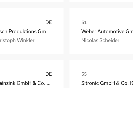
DE
Busch Produktions GmbH Vakuumpumpen und Systeme
ristoph Winkler
Nicolas Scheider
DE
Rheinzink GmbH & Co. KG
Sitronic GmbH & Co. 
eodor Jacoby
Peter Fassmann
DE