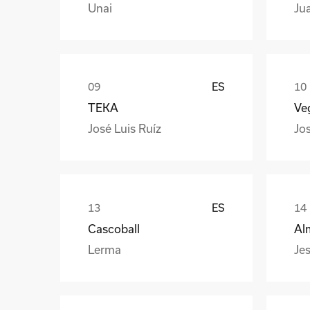
Unai
Ju
ES
TEKA
Veg
José Luis Ruíz
Jo
ES
Cascoball
Al
Lerma
Jes