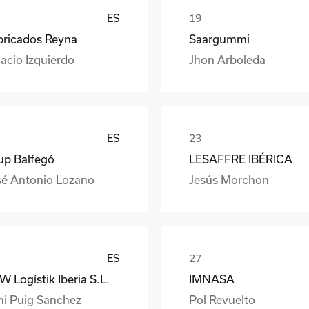
ES
bricados Reyna
Saargummi
acio Izquierdo
Jhon Arboleda
ES
up Balfegó
LESAFFRE IBÉRICA
sé Antonio Lozano
Jesús Morchon
ES
 Logístik Iberia S.L.
IMNASA
ni Puig Sanchez
Pol Revuelto