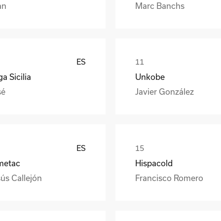
an
Marc Banchs
ES
a Sicilia
Unkobe
sé
Javier González
ES
metac
Hispacold
ús Callejón
Francisco Romero