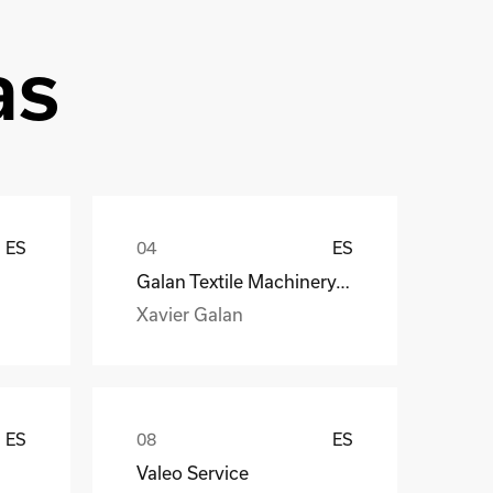
as
ES
ES
Galan Textile Machinery, S.L.
Xavier Galan
ES
ES
Valeo Service