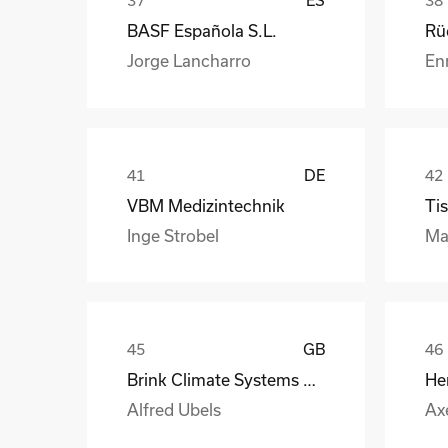
BASF Española S.L.
Jorge Lancharro
En
DE
VBM Medizintechnik
Tis
Inge Strobel
Ma
GB
Brink Climate Systems B.V.
He
Alfred Ubels
Ax