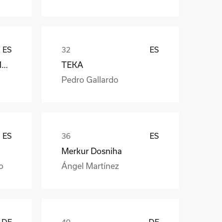
ES
ES
Càmara Arrocera del Montsià
TEKA
Pedro Gallardo
ES
ES
Merkur Dosniha
o
Ángel Martínez
DE
DE