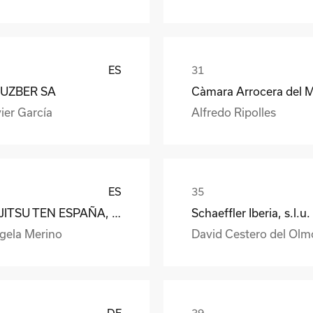
ES
UZBER SA
ier García
Alfredo Ripolles
ES
FUJITSU TEN ESPAÑA, S.A.
Schaeffler Iberia, s.l.u.
gela Merino
David Cestero del Olm
DE