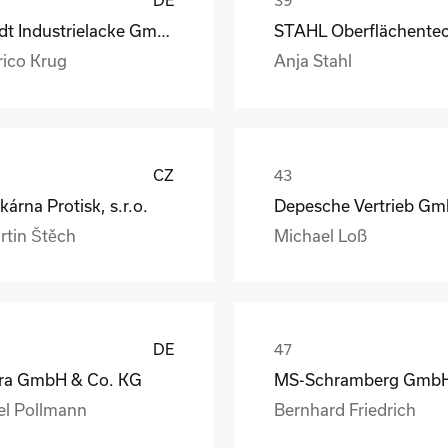
Rüdt Industrielacke GmbH & Co.KG
rico Krug
Anja Stahl
CZ
kárna Protisk, s.r.o.
rtin Štěch
Michael Loß
DE
ra GmbH & Co. KG
el Pollmann
Bernhard Friedrich