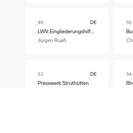
DE
LWV.Eingliederungshilfe.GmbH
Jürgen Rueß
Ch
DE
Presswerk Struthütten
Tim Pieck
Th
GB