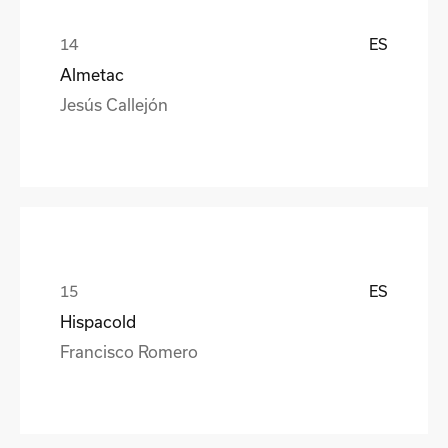
ES
Almetac
Jesús Callejón
ES
Hispacold
Francisco Romero