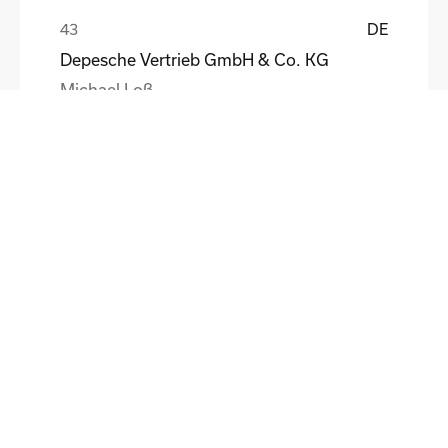
DE
Depesche Vertrieb GmbH & Co. KG
Michael Loß
DE
HEWI Heinrich Wilke GmbH
Sebastian Schmidt