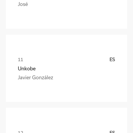
José
ES
Unkobe
Javier González
ES