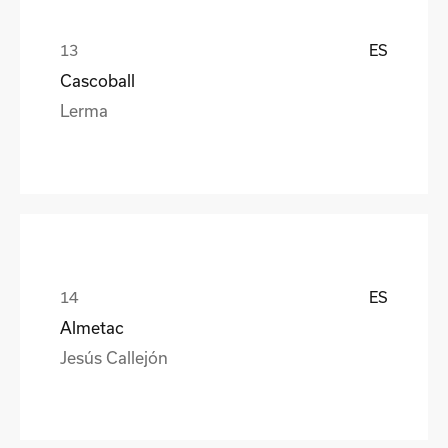
ES
Cascoball
Lerma
ES
Almetac
Jesús Callejón