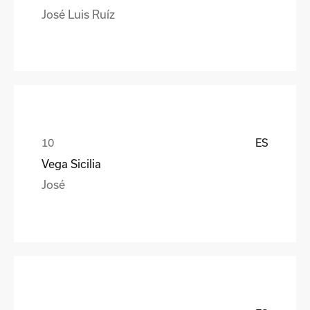
José Luis Ruíz
ES
Vega Sicilia
José