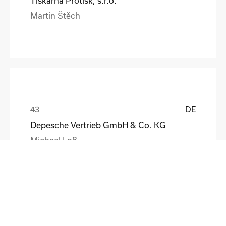
Tiskárna Protisk, s.r.o.
Martin Štěch
DE
Depesche Vertrieb GmbH & Co. KG
Michael Loß