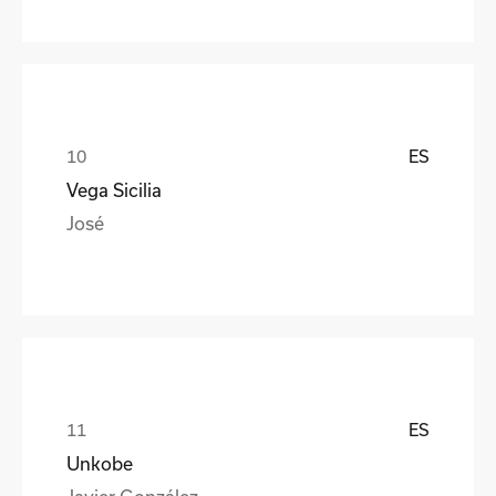
ES
Vega Sicilia
José
ES
Unkobe
Javier González